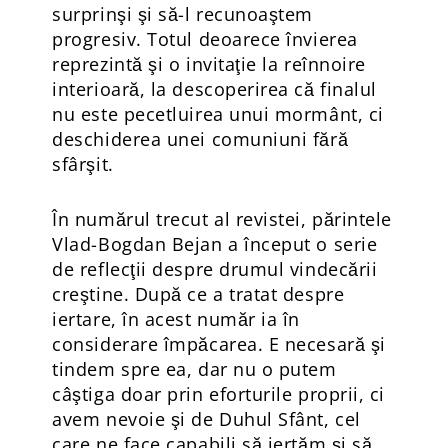
surprinşi şi să-l recunoaştem
progresiv. Totul deoarece învierea
reprezintă şi o invitaţie la reînnoire
interioară, la descoperirea că finalul
nu este pecetluirea unui mormânt, ci
deschiderea unei comuniuni fără
sfârşit.
În numărul trecut al revistei, părintele
Vlad-Bogdan Bejan a început o serie
de reflecţii despre drumul vindecării
creştine. După ce a tratat despre
iertare, în acest număr ia în
considerare împăcarea. E necesară şi
tindem spre ea, dar nu o putem
câştiga doar prin eforturile proprii, ci
avem nevoie şi de Duhul Sfânt, cel
care ne face capabili să iertăm şi să