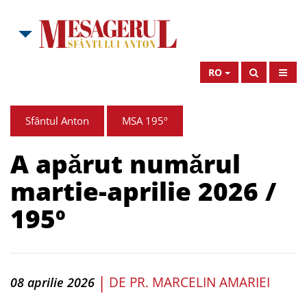
RO
Sfântul Anton
MSA 195º
A apărut numărul
martie-aprilie 2026 /
195º
|
DE
PR. MARCELIN AMARIEI
08 aprilie 2026