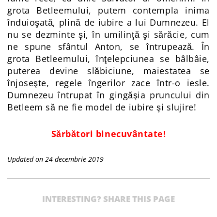
grota Betleemului, putem contempla inima
înduioşată, plină de iubire a lui Dumnezeu. El
nu se dezminte şi, în umilinţă şi sărăcie, cum
ne spune sfântul Anton, se întrupează. În
grota Betleemului, înţelepciunea se bâlbâie,
puterea devine slăbiciune, maiestatea se
înjoseşte, regele îngerilor zace într-o iesle.
Dumnezeu întrupat în gingăşia pruncului din
Betleem să ne fie model de iubire şi slujire!
Sărbători binecuvântate!
Updated on 24 decembrie 2019
INTERESTING? SHARE THIS PAGE