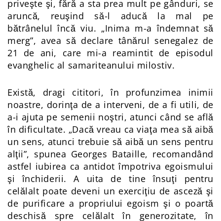
priveşte şi, fără a sta prea mult pe gânduri, se
aruncă, reuşind să-l aducă la mal pe
bătrânelul încă viu. „Inima m-a îndemnat să
merg”, avea să declare tânărul senegalez de
21 de ani, care mi-a reamintit de episodul
evanghelic al samariteanului milostiv.
Există, dragi cititori, în profunzimea inimii
noastre, dorinţa de a interveni, de a fi utili, de
a-i ajuta pe semenii noştri, atunci când se află
în dificultate. „Dacă vreau ca viaţa mea să aibă
un sens, atunci trebuie să aibă un sens pentru
alţii”, spunea Georges Bataille, recomandând
astfel iubirea ca antidot împotriva egoismului
şi închiderii. A uita de tine însuţi pentru
celălalt poate deveni un exerciţiu de asceză şi
de purificare a propriului egoism şi o poartă
deschisă spre celălalt în generozitate, în