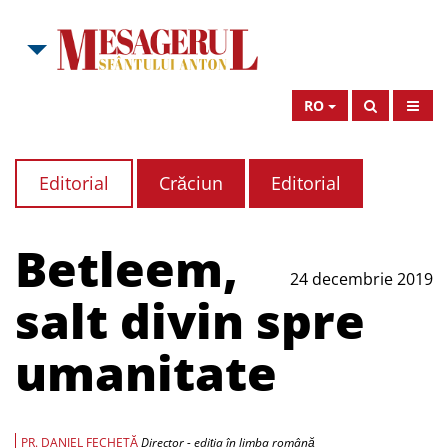
RO
Editorial
Crăciun
Editorial
Betleem,
24 decembrie 2019
salt divin spre
umanitate
PR. DANIEL FECHETĂ
Director - ediția în limba română