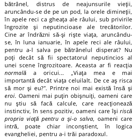
bătrânel, distrus de neajunsurile vieţii,
aruncându-se de pe un pod, la orele dimineţii,
în apele reci ca gheaţa ale râului, sub privirile
îngrozite şi neputincioase ale trecătorilor.
Cine ar îndrăzni să-şi rişte viaţa, aruncându-
se, în luna ianuarie, în apele reci ale râului,
pentru a-l salva pe bătrânelul disperat? Nu
poţi decât să fii spectatorul neputincios al
unei scene îngrozitoare. Aceasta ar fi reacţia
normală
a oricui... „Viaţa mea e mai
importantă decât viaţa celuilalt. De ce aş risca
să mor şi eu?”. Printre noi mai există însă şi
eroi
. Oameni mai puţin obişnuiţi, oameni care
nu ştiu să facă calcule, care reacţionează
instinctiv, în sens pozitiv, oameni care îşi
riscă
propria viaţă pentru a şi-o salva
, oameni care
intră, poate chiar inconştient, în logica
evangheliei, pentru a-i trăi paradoxul.