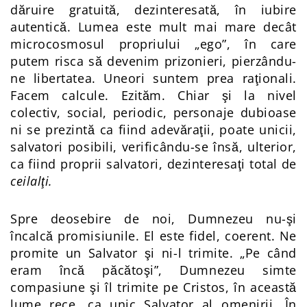
dăruire gratuită, dezinteresată, în iubire
autentică. Lumea este mult mai mare decât
microcosmosul propriului „ego”, în care
putem risca să devenim prizonieri, pierzându-
ne libertatea. Uneori suntem prea raţionali.
Facem calcule. Ezităm. Chiar şi la nivel
colectiv, social, periodic, personaje dubioase
ni se prezintă ca fiind adevăraţii, poate unicii,
salvatori posibili, verificându-se însă, ulterior,
ca fiind proprii salvatori, dezinteresaţi total de
ceilalţi.
Spre deosebire de noi, Dumnezeu nu-şi
încalcă promisiunile. El este fidel, coerent. Ne
promite un Salvator şi ni-l trimite. „Pe când
eram încă păcătoşi”, Dumnezeu simte
compasiune şi îl trimite pe Cristos, în această
lume rece, ca unic Salvator al omenirii. În