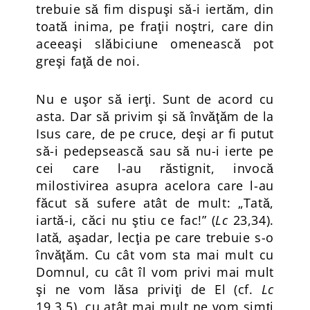
trebuie să fim dispuşi să-i iertăm, din
toată inima, pe fraţii noştri, care din
aceeaşi slăbiciune omenească pot
greşi faţă de noi.
Nu e uşor să ierţi. Sunt de acord cu
asta. Dar să privim şi să învăţăm de la
Isus care, de pe cruce, deşi ar fi putut
să-i pedepsească sau să nu-i ierte pe
cei care l-au răstignit, invocă
milostivirea asupra acelora care l-au
făcut să sufere atât de mult: „Tată,
iartă-i, căci nu ştiu ce fac!” (
Lc
23,34).
Iată, aşadar, lecţia pe care trebuie s-o
învăţăm. Cu cât vom sta mai mult cu
Domnul, cu cât îl vom privi mai mult
şi ne vom lăsa priviţi de El (cf.
Lc
19,3.5), cu atât mai mult ne vom simţi