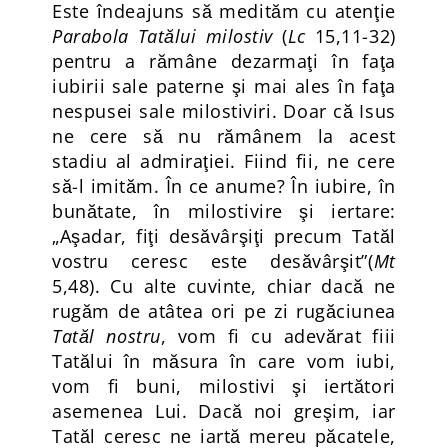
Este îndeajuns să medităm cu atenţie
Parabola Tatălui milostiv
(
Lc
15,11-32)
pentru a rămâne dezarmaţi în faţa
iubirii sale paterne şi mai ales în faţa
nespusei sale milostiviri. Doar că Isus
ne cere să nu rămânem la acest
stadiu al admiraţiei. Fiind fii, ne cere
să-l imităm. În ce anume? În iubire, în
bunătate, în milostivire şi iertare:
„Aşadar, fiţi desăvârşiţi precum Tatăl
vostru ceresc este desăvârşit”(
Mt
5,48). Cu alte cuvinte, chiar dacă ne
rugăm de atâtea ori pe zi rugăciunea
Tatăl nostru
, vom fi cu adevărat fiii
Tatălui în măsura în care vom iubi,
vom fi buni, milostivi şi iertători
asemenea Lui. Dacă noi greşim, iar
Tatăl ceresc ne iartă mereu păcatele,