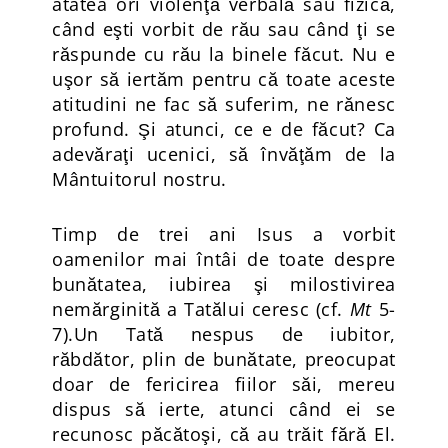
atâtea ori violenţă verbală sau fizică,
când eşti vorbit de rău sau când ţi se
răspunde cu rău la binele făcut. Nu e
uşor să iertăm pentru că toate aceste
atitudini ne fac să suferim, ne rănesc
profund. Şi atunci, ce e de făcut? Ca
adevăraţi ucenici, să învăţăm de la
Mântuitorul nostru.
Timp de trei ani Isus a vorbit
oamenilor mai întâi de toate despre
bunătatea, iubirea şi milostivirea
nemărginită a Tatălui ceresc (cf.
Mt
5-
7).Un Tată nespus de iubitor,
răbdător, plin de bunătate, preocupat
doar de fericirea fiilor săi, mereu
dispus să ierte, atunci când ei se
recunosc păcătoşi, că au trăit fără El.