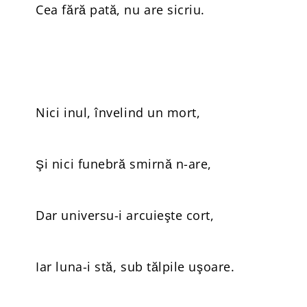
Cea fără pată, nu are sicriu.
Nici inul, învelind un mort,
Şi nici funebră smirnă n-are,
Dar universu-i arcuieşte cort,
Iar luna-i stă, sub tălpile uşoare.