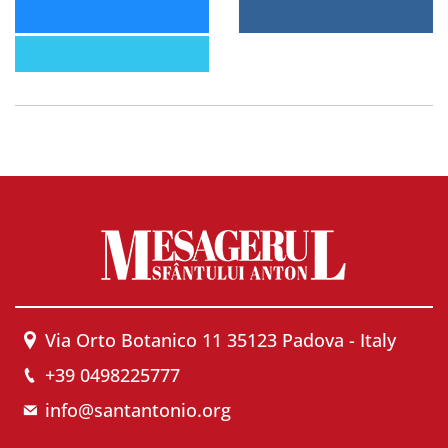
Via Orto Botanico 11 35123 Padova - Italy
+39 0498225777
info@santantonio.org