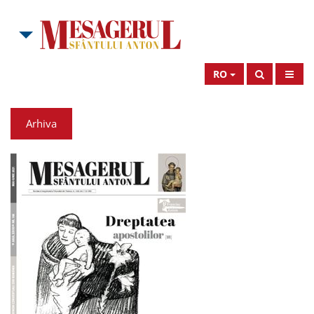
RO
Arhiva