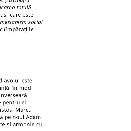
re:
fascinaţia
icarea totală
sus, care este
 mesianism social
ic
(împărăţiile
 diavolul este
rinţă, în mod
 inversează
 pentru el
ristos. Marcu
 ca pe noul Adam
ace şi armonie cu