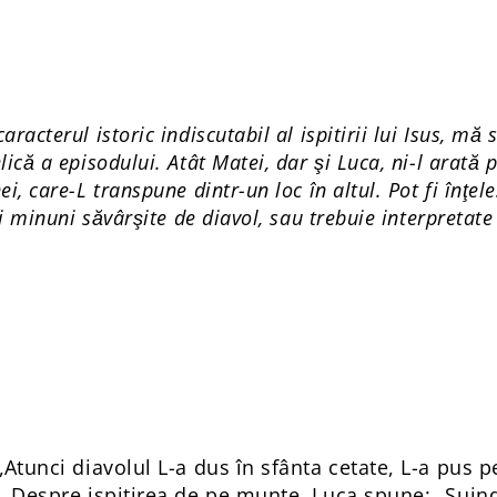
racterul istoric indiscutabil al ispitirii lui Isus, mă 
ică a episodului. Atât Matei, dar şi Luca, ni-l arată p
i, care-L transpune dintr-un loc în altul. Pot fi înţel
şi minuni săvârşite de diavol, sau trebuie interpretate
„Atunci diavolul L-a dus în sfânta cetate, L-a pus p
). Despre ispitirea de pe munte, Luca spune: „Suind