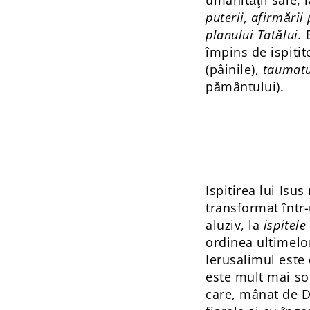
umanităţii sale, i
puterii, afirmării
planului Tatălui.
E
împins de ispitit
(pâinile),
taumatu
pământului).
Ispitirea lui Isus
transformat într-
aluziv, la
ispitele
ordinea ultimelo
Ierusalimul este 
este mult mai so
care, mânat de Du