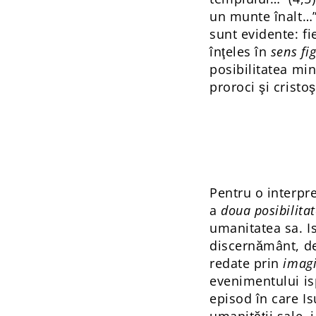
un munte înalt…” 
sunt evidente: f
înţeles în
sens fi
posibilitatea minu
proroci şi cristoş
Pentru o interpre
a
doua posibilitat
umanitatea sa. Is
discernământ, de 
redate prin
imagi
evenimentului isp
episod în care Isu