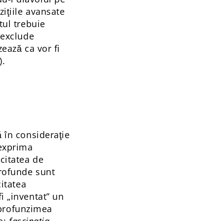
ziţiile avansate
tul trebuie
 exclude
zează ca vor fi
).
ă în consideraţie
 exprima
acitatea de
profunde sunt
itatea
i „inventat” un
n profunzimea