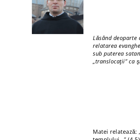
Lăsând deoparte ca
relatarea evanghel
sub puterea satane
„translocaţii” ca 
Matei relatează: 
templului…” (4,5