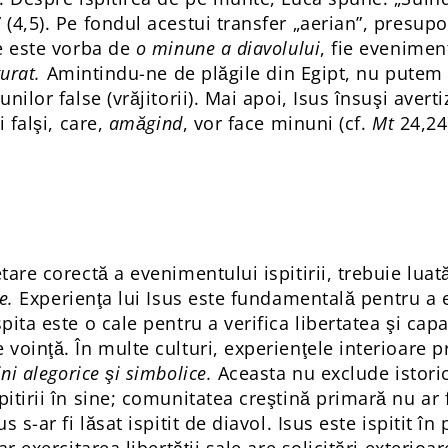
(4,5). Pe fondul acestui transfer „aerian”, presupo
ie este vorba de
o minune a diavolului
, fie evenimen
gurat.
Amintindu-ne de plăgile din Egipt, nu putem
nilor false (vrăjitorii). Mai apoi, Isus însuşi averti
i falşi, care,
amăgind
, vor face minuni (cf.
Mt
24,24
tare corectă a evenimentului ispitirii, trebuie luat
e.
Experienţa lui Isus este fundamentală pentru a
pita este o cale pentru a verifica libertatea şi cap
voinţă. În multe culturi, experienţele interioare 
ni alegorice şi simbolice.
Aceasta nu exclude istoric
itirii în sine; comunitatea creştină primară nu ar f
s s-ar fi lăsat ispitit de diavol. Isus este ispitit î