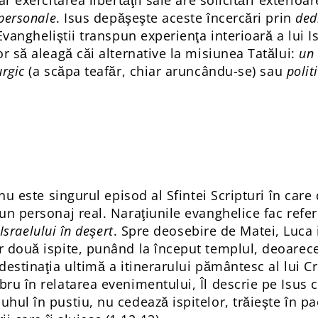
ar exercitarea libertăţii sale are solicitări exterioa
 personale
. Isus depăşeşte aceste încercări prin
ded
vangheliştii transpun experienţa interioară a lui I
or să aleagă căi alternative la misiunea Tatălui:
un
rgic
(a scăpa teafăr, chiar aruncându-se) sau
polit
 nu este singurul episod al Sfintei Scripturi în care
un personaj real. Naraţiunile evanghelice fac refe
 Israelului în deşert
. Spre deosebire de Matei, Luca
r două ispite, punând la început templul, deoarece
destinaţia ultimă a itinerarului pământesc al lui C
bru în relatarea evenimentului, Îl descrie pe Isus
hul în pustiu, nu cedează ispitelor, trăieşte în p