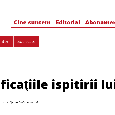
Cine suntem
Editorial
Aboname
Anton
Societate
icaţiile ispitirii lu
ctor - ediția în limba română