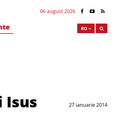
06 august 2026
nte
RO
i Isus
27 ianuarie 2014