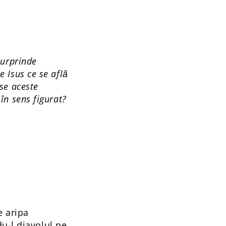
surprinde
e Isus ce se află
ese aceste
 în sens figurat?
e aripa
u-l diavolul pe