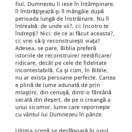
fiul, Dumnezeu îi iese în întâmpinare,
îl îmbrăţişează şi îl mângâie după
perioada lungă de înstrăinare. Nu îl
întreabă: de unde vii?, ci: încotro te
îndrepţi? Nici: de ce ai făcut aceasta?,
ci: vrei să-ţi reconstruieşti viaţa?
Adesea, se pare, Biblia preferă
istoriile de reconstruire/ reedificare/
ridicare, decât pe cele de fidelitate
incontestabilă. Ca şi cum, în Biblie,
nu ar exista persoane perfecte. Cartea
e plină de lume adunată de prin
mlaştini, din cenuşă, dintr-o fântână
secată din deşert, de pe o creangă a
unui sicomor, lume care reporneşte
cu vântul lui Dumnezeu în pânze.
Ultima scenă se desfăşoară în jurul