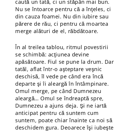
caută un tată, ci un stăpân mai bun.
Nu se întoarce pentru că a înţeles, ci
din cauza foamei. Nu din iubire sau
părere de rău, ci pentru că moartea
merge alături de el, răbdătoare.
În al treilea tablou, ritmul povestirii
se schimbă: acţiunea devine
apăsătoare. Fiul se pune la drum. Dar
tatăl, aflat într-o aşteptare veşnic
deschisă, îl vede pe când era încă
departe şi îi aleargă în întâmpinare.
Omul merge, pe când Dumnezeu
aleargă… Omul se îndreaptă spre,
Dumnezeu a ajuns deja. Şi ne iartă
anticipat pentru că suntem cum
suntem, poate chiar înainte ca noi să
deschidem gura. Deoarece îşi iubeşte