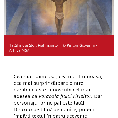
Tatăl îndurător. Fiul risipitor - © Pinton Giovanni /
Arhiva MSA
Cea mai faimoasă, cea mai frumoasă,
cea mai surprinzătoare dintre
parabole este cunoscută cel mai
adesea ca
Parabola fiului risipitor
. Dar
personajul principal este tatăl.
Dincolo de titlu/ denumire, putem
împărţi textul în patru secvenţe