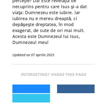
percepe? Da! Este revelaţia de
necuprins pentru care Isus şi-a dat
viaţa: Dumnezeu este iubire. Iar
iubirea nu e mereu dreaptă, ci
depăşeşte dreptatea, în mod
exagerat, de sute de ori mai mult.
Acesta este Dumnezeul lui Isus,
Dumnezeul meu!
Updated on 07 aprilie 2025
INTERESTING? SHARE THIS PAGE