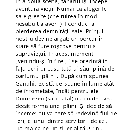
În a doua scenă, tânărul îşi începe
aventura vieţii. Numai că alegerile
sale greşite (cheltuirea în mod
nesăbuit a averii) îl conduc la
pierderea demnităţii sale. Prinţul
nostru devine argat: un porcar în
stare să fure roşcove pentru a
supravieţui. În acest moment,
„venindu-şi în fire”, i se prezintă în
faţa ochilor casa tatălui său, plină de
parfumul pâinii. După cum spunea
Gandhi, există persoane în lume atât
de înfometate, încât pentru ele
Dumnezeu (sau Tatăl) nu poate avea
decât forma unei pâini. Şi decide să
încerce: nu va cere să redevină fiul de
ieri, ci unul dintre servitorii de azi.
„Ia-mă ca pe un zilier al tău!”: nu