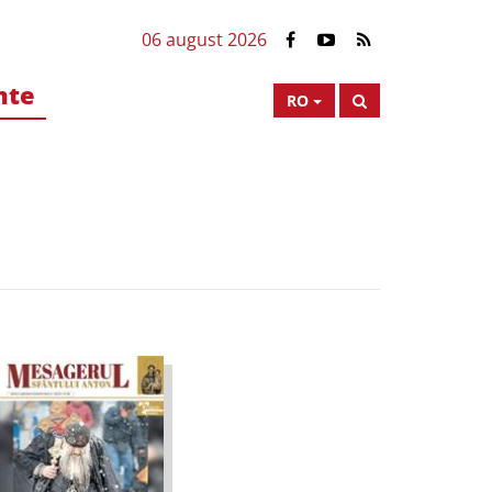
06 august 2026
nte
RO