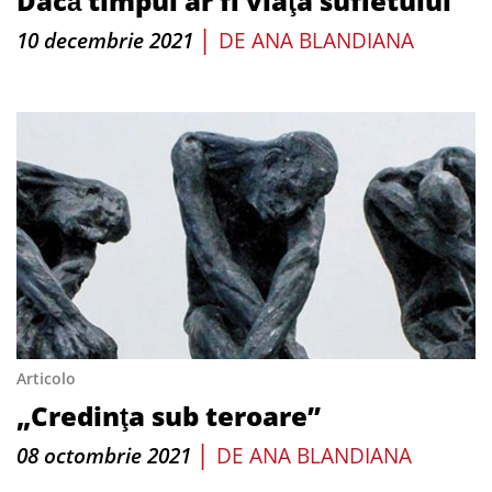
Dacă timpul ar fi viaţa sufletului
|
10 decembrie 2021
DE
ANA BLANDIANA
Articolo
„Credinţa sub teroare”
|
08 octombrie 2021
DE
ANA BLANDIANA