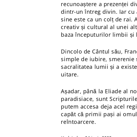
recunoaștere a prezenței divi
dintr-un întreg divin. Iar c
sine este ca un colț de rai
creativ și cultural al unei a
baza începuturilor limbii și l
Dincolo de Cântul său, Franc
simple de iubire, smerenie 
sacralitatea lumii și a exis
uitare.
Așadar, până la Eliade al no
paradisiace, sunt Scripturil
putem accesa deja acel regis
capăt că primii pași ai omul
reîntoarcere.