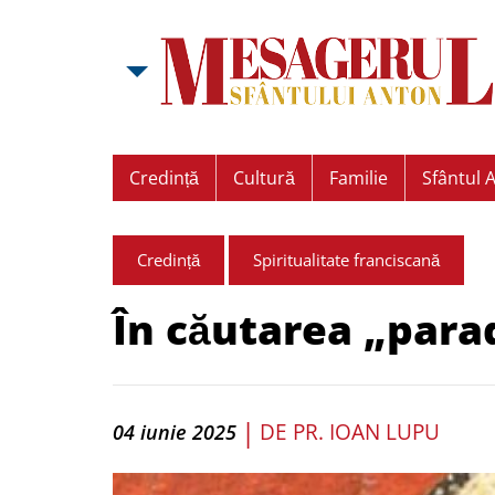
Credință
Cultură
Familie
Sfântul 
Credință
Spiritualitate franciscană
În căutarea „parad
|
DE
PR. IOAN LUPU
04 iunie 2025