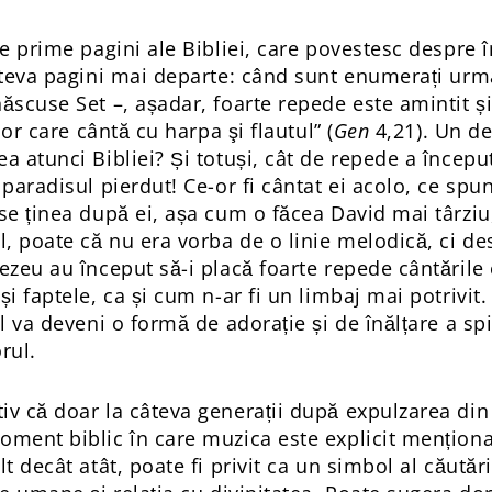
te prime pagini ale Bibliei, care povestesc despre 
âteva pagini mai departe: când sunt enumerați urma
născuse Set –, așadar, foarte repede este amintit 
lor care cântă cu harpa şi flautul” (
Gen
4,21). Un de
a atunci Bibliei? Și totuși, cât de repede a începu
 paradisul pierdut! Ce-or fi cântat ei acolo, ce sp
se ținea după ei, așa cum o făcea David mai târziu
l, poate că nu era vorba de o linie melodică, ci de
ezeu au început să-i placă foarte repede cântările
i faptele, ca și cum n-ar fi un limbaj mai potrivit.
l va deveni o formă de adorație și de înălțare a spir
rul.
iv că doar la câteva generații după expulzarea di
oment biblic în care muzica este explicit menționat
lt decât atât, poate fi privit ca un simbol al căutăr