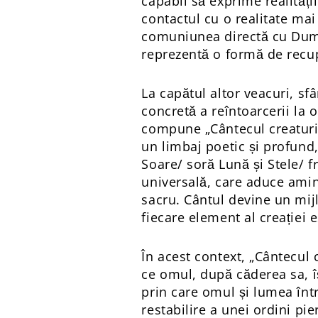
capabil să exprime realități
contactul cu o realitate mai
comuniunea directă cu Dumn
reprezentă o formă de recup
La capătul altor veacuri, sf
concretă a reîntoarcerii la 
compune „Cântecul creaturilo
un limbaj poetic și profund,
Soare/ soră Lună și Stele/ fr
universală, care aduce amin
sacru. Cântul devine un mijl
fiecare element al creației e
În acest context, „Cântecul 
ce omul, după căderea sa, îș
prin care omul și lumea înt
restabilire a unei ordini pi