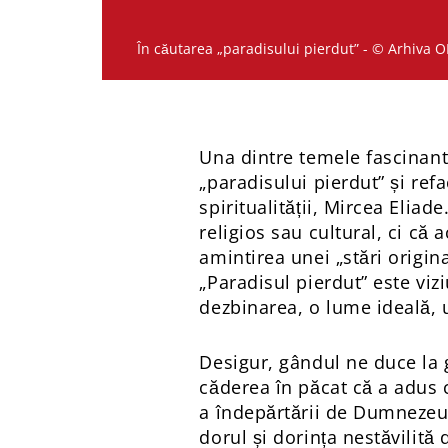
În căutarea „paradisului pierdut” - © Arhiva 
Una dintre temele fascinan
„paradisului pierdut” și refa
spiritualității, Mircea Elia
religios sau cultural, ci că
amintirea unei „stări origi
„Paradisul pierdut” este viz
dezbinarea, o lume ideală, 
Desigur, gândul ne duce la g
căderea în păcat că a adus c
a îndepărtării de Dumnezeu ș
dorul și dorința nestăvilită 