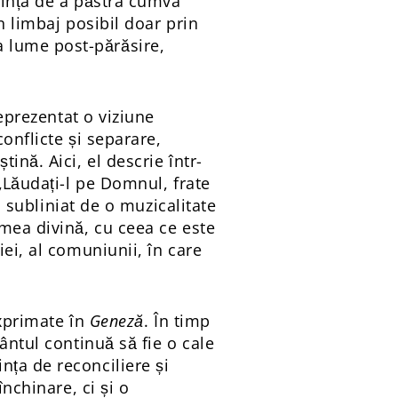
orința de a păstra cumva
n limbaj posibil doar prin
 lume post-părăsire,
reprezentat o viziune
conflicte și separare,
ină. Aici, el descrie într-
„Lăudați-l pe Domnul, frate
i subliniat de o muzicalitate
umea divină, cu ceea ce este
ei, al comuniunii, în care
exprimate în
Geneză
. În timp
ântul continuă să fie o cale
nța de reconciliere și
nchinare, ci și o