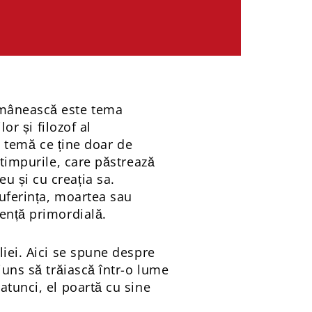
omânească este tema
or și filozof al
 o temă ce ține doar de
 timpurile, care păstrează
u și cu creația sa.
suferința, moartea sau
cență primordială.
liei. Aici se spune despre
juns să trăiască într-o lume
atunci, el poartă cu sine