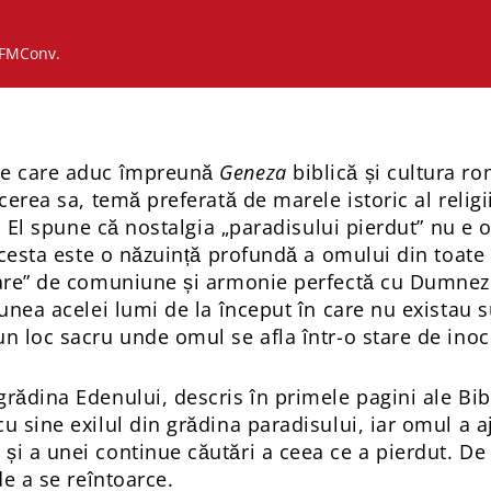
OFMConv.
te care aduc împreună
Geneza
biblică și cultura r
cerea sa, temă preferată de marele istoric al religiil
de. El spune că nostalgia „paradisului pierdut” nu e
 acesta este o năzuință profundă a omului din toate
nare” de comuniune și armonie perfectă cu Dumneze
iunea acelei lumi de la început în care nu existau 
un loc sacru unde omul se afla într-o stare de ino
rădina Edenului, descris în primele pagini ale Bib
u sine exilul din grădina paradisului, iar omul a a
i a unei continue căutări a ceea ce a pierdut. De 
de a se reîntoarce.