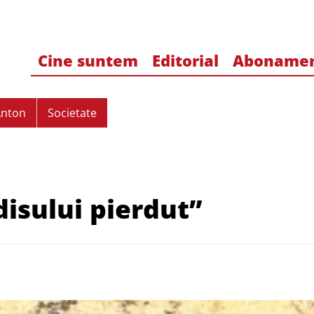
Cine suntem
Editorial
Aboname
Anton
Societate
isului pierdut”