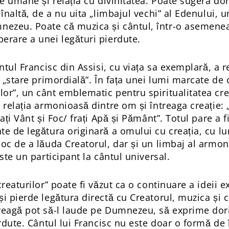
le umane și relația cu divinitatea. Poate sugera d
 înaltă, de a nu uita „limbajul vechi” al Edenului, u
ezeu. Poate că muzica și cântul, într-o asemenea
erare a unei legături pierdute.
ântul Francisc din Assisi, cu viața sa exemplară, a 
o „stare primordială”. În fața unei lumi marcate de 
r”, un cânt emblematic pentru spiritualitatea creșt
 relația armonioasă dintre om și întreaga creație: 
ați Vânt și Foc/ frați Apă și Pământ”. Totul pare a f
te de legătura originară a omului cu creația, cu l
oc de a lăuda Creatorul, dar și un limbaj al armoni
ste un participant la cântul universal.
creaturilor” poate fi văzut ca o continuare a ideii 
i pierde legătura directă cu Creatorul, muzica și c
reagă pot să-l laude pe Dumnezeu, să exprime dori
erdute. Cântul lui Francisc nu este doar o formă de î