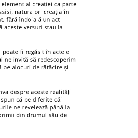
e element al creației ca parte
sisi, natura ori creația în
, fără îndoială un act
ă aceste versuri stau la
poate fi regăsit în actele
ui ne invită să redescoperim
 pe alocuri de rătăcire și
mva despre aceste realități
 spun că pe diferite căi
urile ne revelează până la
 primii din drumul său de