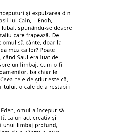
începuturi și expulzarea din
șii lui Cain, – Enoh,
și Iubal, spunându-se despre
taliu care frapează. De
t omul să cânte, doar la
unea muzica lor? Poate
, când Saul era luat de
spre un limbaj. Cum o fi
 oamenilor, ba chiar le
 Ceea ce e de știut este că,
itului, o cale de a restabili
n Eden, omul a început să
ă ca un act creativ și
ii unui limbaj profund,