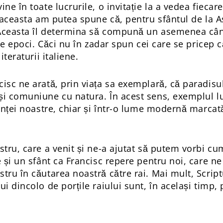
ne în toate lucrurile, o invitație la a vedea fiecar
u aceasta am putea spune că, pentru sfântul de la As
. Aceasta îl determina să compună un asemenea cânt
lte epoci. Căci nu în zadar spun cei care se pricep c
iteraturii italiene.
isc ne arată, prin viața sa exemplară, că paradisul 
și comuniune cu natura. În acest sens, exemplul l
tenței noastre, chiar și într-o lume modernă marcată
stru, care a venit și ne-a ajutat să putem vorbi cu
e și un sfânt ca Francisc repere pentru noi, care ne
tru în căutarea noastră către rai. Mai mult, Script
ui dincolo de porțile raiului sunt, în același timp,