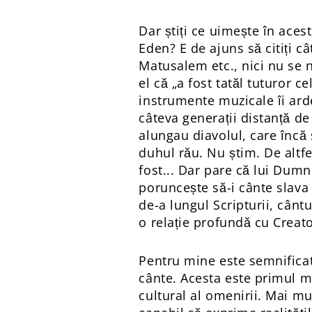
Dar știți ce uimește în aces
Eden? E de ajuns să citiți c
Matusalem etc., nici nu se 
el că „a fost tatăl tuturor ce
instrumente muzicale îi arde
câteva generații distanță de
alungau diavolul, care încă 
duhul rău. Nu știm. De altfe
fost... Dar pare că lui Dumn
poruncește să-i cânte slava ș
de-a lungul Scripturii, cântu
o relație profundă cu Creato
Pentru mine este semnificat
cânte. Acesta este primul m
cultural al omenirii. Mai mu