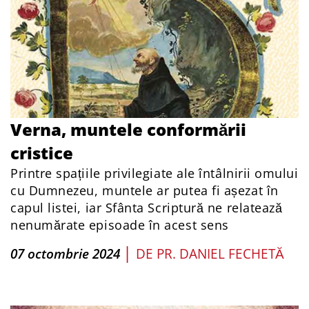
Verna, muntele conformării
cristice
Printre spațiile privilegiate ale întâlnirii omului
cu Dumnezeu, muntele ar putea fi așezat în
capul listei, iar Sfânta Scriptură ne relatează
nenumărate episoade în acest sens
|
07 octombrie 2024
DE
PR. DANIEL FECHETĂ