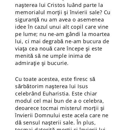
naşterea lui Cristos luând parte la
memorialul morţii şi învierii sale? Cu
siguranţă nu am avea o asemenea
idee în cazul unui alt copil care vine
pe lume; nu ne-am gândi la moartea
lui, ci mai degrabă ne-am bucura de
viaţa cea nouă care începe şi este
menită să ne umple inima de
admiraţie şi bucurie.
Cu toate acestea, este firesc să
sărbătorim naşterea lui Isus
celebrând Euharistia. Este chiar
modul cel mai bun de a o celebra,
deoarece tocmai misterul morţii şi
învierii Domnului este acela care ne
dă sensul naşterii sale. În plus,
tocmai datorită morţii şi învierii lui