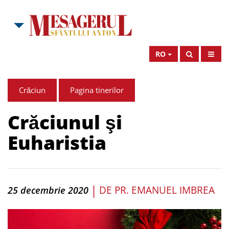
RO
Crăciun
Pagina tinerilor
Crăciunul şi
Euharistia
|
DE
PR. EMANUEL IMBREA
25 decembrie 2020