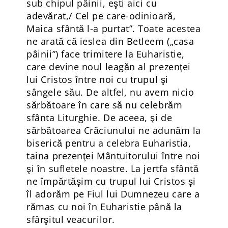
sub chipul pâinii, eşti aici cu
adevărat,/ Cel pe care-odinioară,
Maica sfântă l-a purtat”. Toate acestea
ne arată că ieslea din Betleem („casa
pâinii”) face trimitere la Euharistie,
care devine noul leagăn al prezenţei
lui Cristos între noi cu trupul şi
sângele său. De altfel, nu avem nicio
sărbătoare în care să nu celebrăm
sfânta Liturghie. De aceea, şi de
sărbătoarea Crăciunului ne adunăm la
biserică pentru a celebra Euharistia,
taina prezenţei Mântuitorului între noi
şi în sufletele noastre. La jertfa sfântă
ne împărtăşim cu trupul lui Cristos şi
îl adorăm pe Fiul lui Dumnezeu care a
rămas cu noi în Euharistie până la
sfârşitul veacurilor.