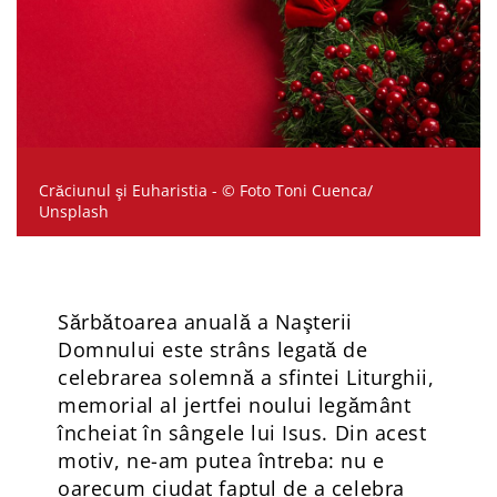
Crăciunul şi Euharistia - © Foto Toni Cuenca/
Unsplash
Sărbătoarea anuală a Naşterii
Domnului este strâns legată de
celebrarea solemnă a sfintei Liturghii,
memorial al jertfei noului legământ
încheiat în sângele lui Isus. Din acest
motiv, ne-am putea întreba: nu e
oarecum ciudat faptul de a celebra