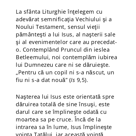
La sfânta Liturghie înţelegem cu
adevărat semnificaţia Vechiului şi a
Noului Testament, sensul vieţii
pământeşti a lui Isus, al naşterii sale
şi al evenimentelor care au precedat-
o. Contemplând Pruncul din ieslea
Betleemului, noi contemplăm iubirea
lui Dumnezeu care ni se dăruieşte.
„Pentru că un copil ni s-a născut, un
fiu ni s-a dat nouă” (
Is
9,5).
Naşterea lui Isus este orientată spre
dăruirea totală de sine însuşi, este
darul care se împlineşte odată cu
moartea sa pe cruce. Încă de la
intrarea sa în lume, Isus împlineşte
voinţa Tatălui, iar această voinţă