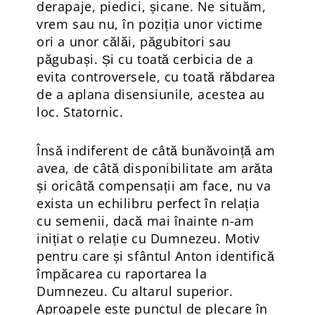
derapaje, piedici, șicane. Ne situăm,
vrem sau nu, în poziția unor victime
ori a unor călăi, păgubitori sau
păgubași. Și cu toată cerbicia de a
evita controversele, cu toată răbdarea
de a aplana disensiunile, acestea au
loc. Statornic.
Însă indiferent de câtă bunăvoință am
avea, de câtă disponibilitate am arăta
și oricâtă compensații am face, nu va
exista un echilibru perfect în relația
cu semenii, dacă mai înainte n-am
inițiat o relație cu Dumnezeu. Motiv
pentru care și sfântul Anton identifică
împăcarea cu raportarea la
Dumnezeu. Cu altarul superior.
Aproapele este punctul de plecare în