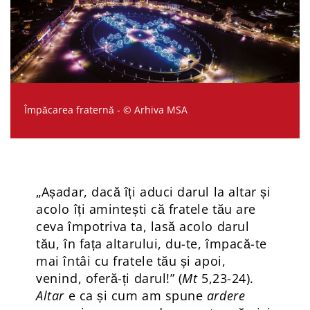
Împăcarea fraternă - © Arhiva MSA
„Așadar, dacă îți aduci darul la altar și
acolo îți amintești că fratele tău are
ceva împotriva ta, lasă acolo darul
tău, în fața altarului, du-te, împacă-te
mai întâi cu fratele tău și apoi,
venind, oferă-ți darul!” (
Mt
5,23-24).
Altar
e ca și cum am spune
ardere