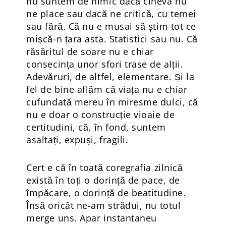
nu suntem de nimic dacă cineva nu
ne place sau dacă ne critică, cu temei
sau fără. Că nu e musai să știm tot ce
mișcă-n țara asta. Statistici sau nu. Că
răsăritul de soare nu e chiar
consecința unor sfori trase de alții.
Adevăruri, de altfel, elementare. Și la
fel de bine aflăm că viața nu e chiar
cufundată mereu în miresme dulci, că
nu e doar o construcție vioaie de
certitudini, că, în fond, suntem
asaltați, expuși, fragili.
Cert e că în toată coregrafia zilnică
există în toți o dorință de pace, de
împăcare, o dorință de beatitudine.
Însă oricât ne-am strădui, nu totul
merge uns. Apar instantaneu