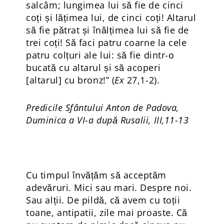
salcâm; lungimea lui să fie de cinci
coți și lățimea lui, de cinci coți! Altarul
să fie pătrat și înălțimea lui să fie de
trei coți! Să faci patru coarne la cele
patru colțuri ale lui: să fie dintr-o
bucată cu altarul și să acoperi
[altarul] cu bronz!” (
Ex
27,1-2).
Predicile Sfântului Anton de Padova,
Duminica a VI-a după Rusalii, III,11-13
Cu timpul învățăm să acceptăm
adevăruri. Mici sau mari. Despre noi.
Sau alții. De pildă, că avem cu toții
toane, antipatii, zile mai proaste. Că