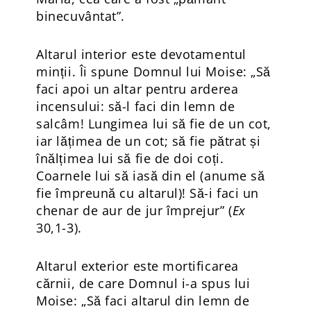
binecuvântat”.
Altarul interior este devotamentul
minții. Îi spune Domnul lui Moise: „Să
faci apoi un altar pentru arderea
incensului: să-l faci din lemn de
salcâm! Lungimea lui să fie de un cot,
iar lățimea de un cot; să fie pătrat și
înălțimea lui să fie de doi coți.
Coarnele lui să iasă din el (anume să
fie împreună cu altarul)! Să-i faci un
chenar de aur de jur împrejur” (
Ex
30,1-3).
Altarul exterior este mortificarea
cărnii, de care Domnul i-a spus lui
Moise: „Să faci altarul din lemn de