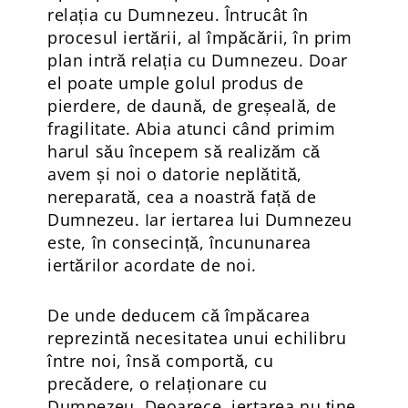
relația cu Dumnezeu. Întrucât în
procesul iertării, al împăcării, în prim
plan intră relația cu Dumnezeu. Doar
el poate umple golul produs de
pierdere, de daună, de greșeală, de
fragilitate. Abia atunci când primim
harul său începem să realizăm că
avem și noi o datorie neplătită,
nereparată, cea a noastră față de
Dumnezeu. Iar iertarea lui Dumnezeu
este, în consecință, încununarea
iertărilor acordate de noi.
De unde deducem că împăcarea
reprezintă necesitatea unui echilibru
între noi, însă comportă, cu
precădere, o relaționare cu
Dumnezeu. Deoarece, iertarea nu ține