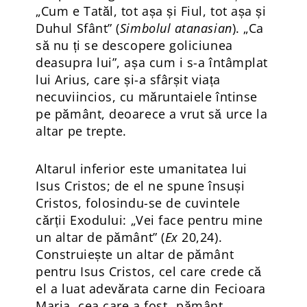
„Cum e Tatăl, tot așa și Fiul, tot așa și
Duhul Sfânt” (
Simbolul atanasian
). „Ca
să nu ți se descopere goliciunea
deasupra lui”, așa cum i s-a întâmplat
lui Arius, care și-a sfârșit viața
necuviincios, cu măruntaiele întinse
pe pământ, deoarece a vrut să urce la
altar pe trepte.
Altarul inferior este umanitatea lui
Isus Cristos; de el ne spune însuși
Cristos, folosindu-se de cuvintele
cărții Exodului: „Vei face pentru mine
un altar de pământ” (
Ex
20,24).
Construiește un altar de pământ
pentru Isus Cristos, cel care crede că
el a luat adevărata carne din Fecioara
Maria, cea care a fost „pământ