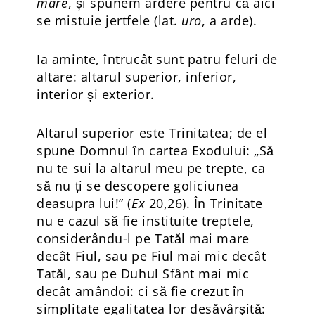
mare
, și spunem ardere pentru că aici
se mistuie jertfele (lat.
uro
, a arde).
Ia aminte, întrucât sunt patru feluri de
altare: altarul superior, inferior,
interior și exterior.
Altarul superior este Trinitatea; de el
spune Domnul în cartea Exodului: „Să
nu te sui la altarul meu pe trepte, ca
să nu ți se descopere goliciunea
deasupra lui!” (
Ex
20,26). În Trinitate
nu e cazul să fie instituite treptele,
considerându-l pe Tatăl mai mare
decât Fiul, sau pe Fiul mai mic decât
Tatăl, sau pe Duhul Sfânt mai mic
decât amândoi: ci să fie crezut în
simplitate egalitatea lor desăvârșită: