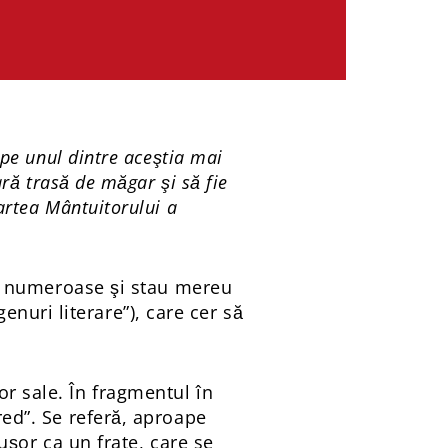
 pe unul dintre aceştia mai
ară trasă de măgar şi să fie
artea Mântuitorului a
unt numeroase şi stau mereu
nuri literare”), care cer să
or sale. În fragmentul în
red”. Se referă, aproape
 uşor ca un frate, care se