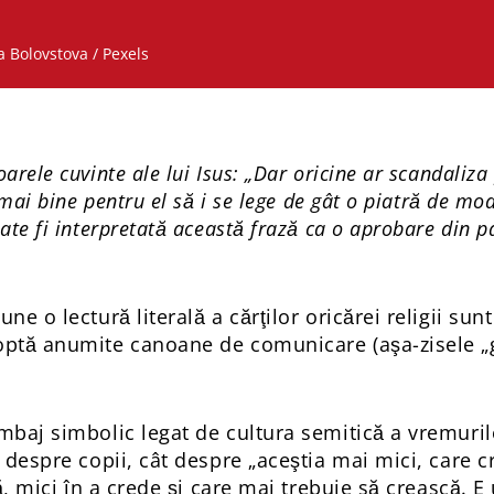
 Bolovstova / Pexels
arele cuvinte ale lui Isus: „Dar oricine ar scandaliza
 mai bine pentru el să i se lege de gât o piatră de mo
ate fi interpretată această frază ca o aprobare din p
une o lectură literală a cărţilor oricărei religii s
optă anumite canoane de comunicare (aşa-zisele „ge
mbaj simbolic legat de cultura semitică a vremuril
t despre copii, cât despre „aceştia mai mici, care c
ţă, mici în a crede şi care mai trebuie să crească. E