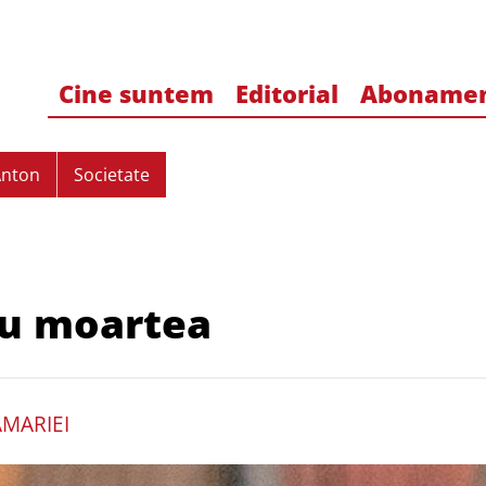
Cine suntem
Editorial
Aboname
Anton
Societate
cu moartea
AMARIEI