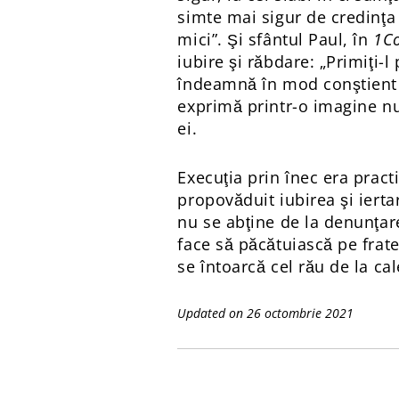
simte mai sigur de credinţa 
mici”. Şi sfântul Paul, în
1C
iubire şi răbdare: „Primiţi-l 
îndeamnă în mod conştient la
exprimă printr-o imagine nu
ei.
Execuţia prin înec era practi
propovăduit iubirea şi iert
nu se abţine de la denunţare
face să păcătuiască pe frat
se întoarcă cel rău de la cale
Updated on 26 octombrie 2021