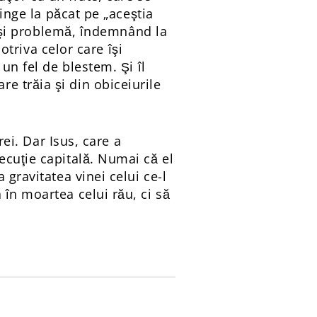
pinge la păcat pe „aceştia
aşi problemă, îndemnând la
otriva celor care îşi
un fel de blestem. Şi îl
e trăia şi din obiceiurile
rei. Dar Isus, care a
ecuţie capitală. Numai că el
 gravitatea vinei celui ce-l
în moartea celui rău, ci să