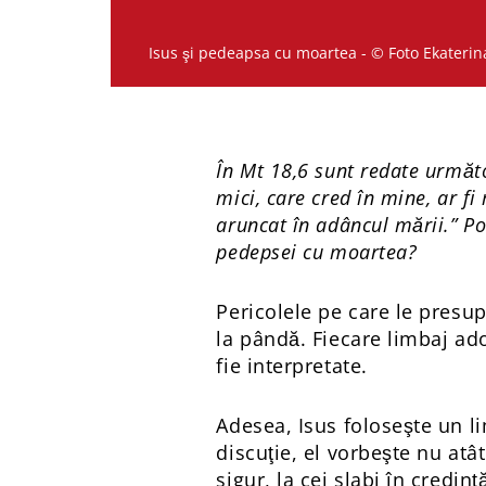
Isus şi pedeapsa cu moartea - © Foto Ekaterina
În Mt 18,6 sunt redate următo
mici, care cred în mine, ar fi
aruncat în adâncul mării.” Po
pedepsei cu moartea?
Pericolele pe care le presup
la pândă. Fiecare limbaj ad
fie interpretate.
Adesea, Isus foloseşte un li
discuţie, el vorbeşte nu atâ
sigur, la cei slabi în credin