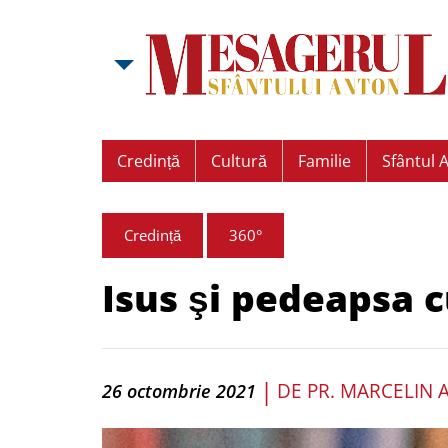
Credință
Cultură
Familie
Sfântul 
Credință
360°
Isus şi pedeapsa 
|
DE
PR. MARCELIN 
26 octombrie 2021