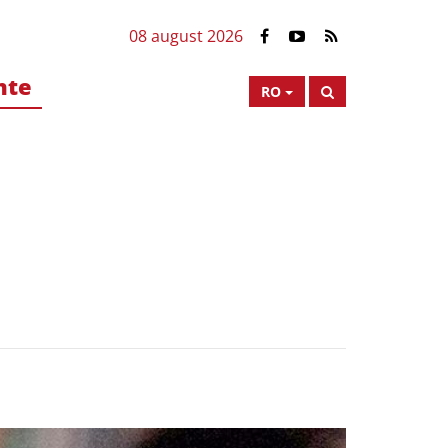
08 august 2026
nte
RO