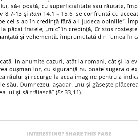
lui, să-i poată, cu superficialitate sau răutate, îm
or
8,7-13 şi
Rom
14,1 – 15,6, se confruntă cu acee
pe cel slab în credinţă fără a-i judeca opiniile”. Împ
 păcat fratele, „mic” în credinţă, Cristos rosteşte 
anţată şi vehementă, împrumutată din lumea în car
cată, în anumite cazuri, atât la romani, cât şi la ev
area duşmanilor, cu siguranţă nu poate sugera o ex
a răului şi recurge la acea imagine pentru a indica
ele său. Dumnezeu, aşadar, „nu-şi găseşte plăcerea 
a lui şi să trăiască” (
Ez
33,11).
INTERESTING? SHARE THIS PAGE